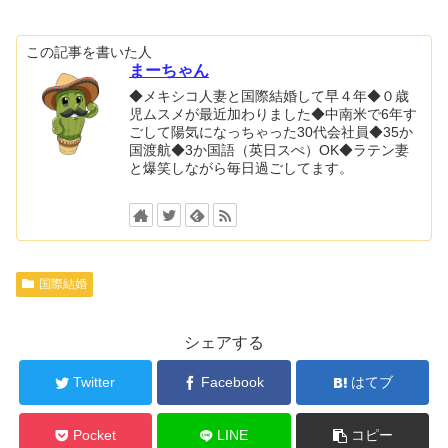
この記事を書いた人
まーちゃん
◆メキシコ人妻と国際結婚して早４年◆０歳
児ムスメが最近加わりました◆中南米で6年す
ごして陽気になっちゃった30代会社員◆35か
国渡航◆3か国語（英日スぺ）OK◆ラテン妻
と爆笑しながら毎日過ごしてます。
国際結婚
シェアする
Twitter
Facebook
はてブ
Pocket
LINE
コピー