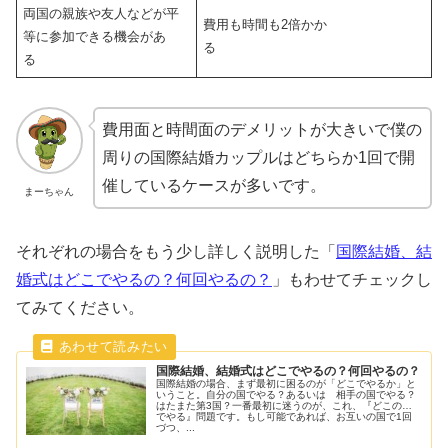
両国の親族や友人などが平
費用も時間も2倍かか
等に参加できる機会があ
る
る
費用面と時間面のデメリットが大きいで僕の
周りの国際結婚カップルはどちらか1回で開
催しているケースが多いです。
まーちゃん
それぞれの場合をもう少し詳しく説明した「
国際結婚、結
婚式はどこでやるの？何回やるの？
」もわせてチェックし
てみてください。
国際結婚、結婚式はどこでやるの？何回やるの？
国際結婚の場合、まず最初に困るのが「どこでやるか」と
いうこと。自分の国でやる？あるいは 相手の国でやる？
はたまた第3国？一番最初に迷うのが、これ、『どこの国
でやる』問題です。もし可能であれば、お互いの国で1回
づつ、...