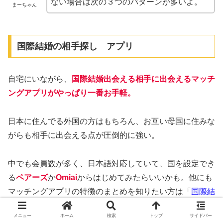
ない場合は次の３つのパターンが多いよ。
まーちゃん
国際結婚の相手探し アプリ
自宅にいながら、
国際結婚出会える相手に出会えるマッチ
ングアプリがやっぱり一番お手軽。
日本に住んでる外国の方はもちろん、お互い母国に住みな
がらも相手に出会える点が圧倒的に強い。
中でも会員数が多く、日本語対応していて、国を設定でき
る
ペアーズ
か
Omiai
からはじめてみたらいいかも。他にも
マッチングアプリの特徴のまとめを知りたい方は「
国際結
婚する相手に出会えるアプリ５選
」でいろんなアプリをチ
メニュー
ホーム
検索
トップ
サイドバー
ェックしてみてください。