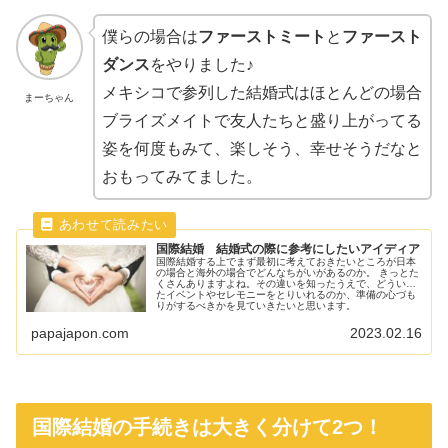
僕らの場合は
ファーストミート
と
ファースト
ダンス
をやりました♪
メキシコで参列した結婚式はほとんどの場合
まーちゃん
ブライズメイトで友人たちと盛り上がってる
姿を何度もみて、楽しそう、幸せそうだなと
おもってみてました。
国際結婚 結婚式の際に参考にしたいアイディア
国際結婚する上でまず最初に考えておきたいところが日本
の場合と海外の場合でどんなちがいがあるのか。 きっとた
くさんありますよね。その違いを知ったうえで、どういっ
たイベントやセレモニーをとりいれるのか、準備の心づも
りがするべきかを見ていきたいと思います。
papajapon.com
2023.02.16
国際結婚の手続きは大きく分けて2つ！